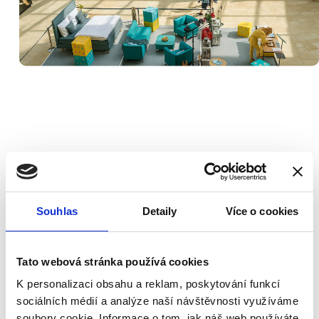
Souhlas
Detaily
Více o cookies
Ozvěte se nám ještě dnes
a společně
připravíme vybavení a dekorace přesně
Tato webová stránka používá cookies
na míru vaší akci.
K personalizaci obsahu a reklam, poskytování funkcí
sociálních médií a analýze naší návštěvnosti využíváme
soubory cookie. Informace o tom, jak náš web používáte,