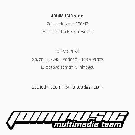
JOINMUSIC s.r.o.
Za Hládkovem 680/12
169 00 Praha 6 - Střešovice
IČ: 27122069
Sp. zn.: C 97933 vedená u MS v Praze
ID datové schránky: njhd9cu
Obchodní podmínky
|
O cookies
|
GDPR