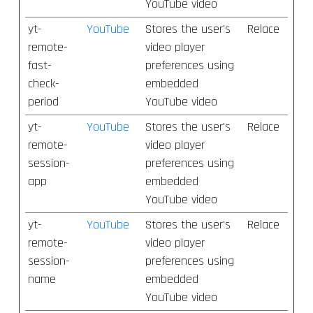
YouTube video
yt-
YouTube
Stores the user's
Relace
remote-
video player
fast-
preferences using
check-
embedded
period
YouTube video
yt-
YouTube
Stores the user's
Relace
remote-
video player
session-
preferences using
app
embedded
YouTube video
yt-
YouTube
Stores the user's
Relace
remote-
video player
session-
preferences using
name
embedded
YouTube video