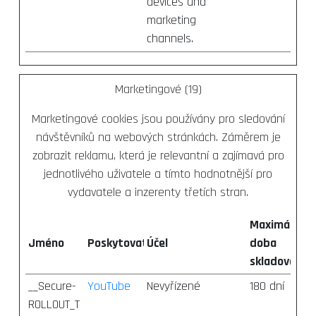
devices and
marketing
channels.
Marketingové (19)
Marketingové cookies jsou používány pro sledování
návštěvníků na webových stránkách. Záměrem je
zobrazit reklamu, která je relevantní a zajímavá pro
jednotlivého uživatele a tímto hodnotnější pro
vydavatele a inzerenty třetích stran.
Maximální
Jméno
Poskytovatel
Účel
doba
skladování
__Secure-
YouTube
Nevyřízené
180 dní
ROLLOUT_T