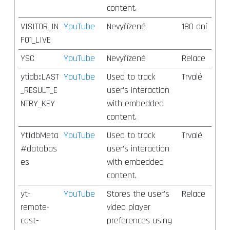
content.
VISITOR_IN
YouTube
Nevyřízené
180 dní
FO1_LIVE
YSC
YouTube
Nevyřízené
Relace
ytidb::LAST
YouTube
Used to track
Trvalé
_RESULT_E
user’s interaction
NTRY_KEY
with embedded
content.
YtIdbMeta
YouTube
Used to track
Trvalé
#databas
user’s interaction
es
with embedded
content.
yt-
YouTube
Stores the user's
Relace
remote-
video player
cast-
preferences using