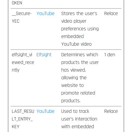
OKEN
__Secure-
YouTube
Stores the user's
Relace
YEC
video player
preferences using
embedded
YouTube video
elfsight_vi
Elfsight
Determines which
1 den
ewed_rece
products the user
ntly
has viewed,
allowing the
website to
promote related
products.
LAST_RESU
YouTube
Used to track
Relace
LT_ENTRY_
user’s interaction
KEY
with embedded