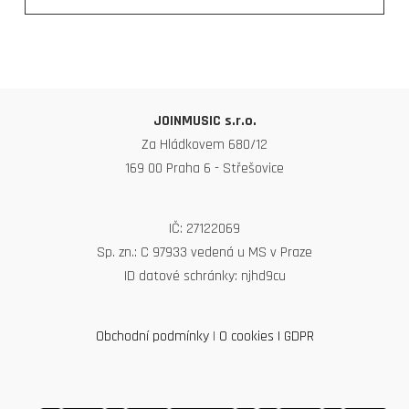
JOINMUSIC s.r.o.
Za Hládkovem 680/12
169 00 Praha 6 - Střešovice
IČ: 27122069
Sp. zn.: C 97933 vedená u MS v Praze
ID datové schránky: njhd9cu
Obchodní podmínky
|
O cookies
|
GDPR