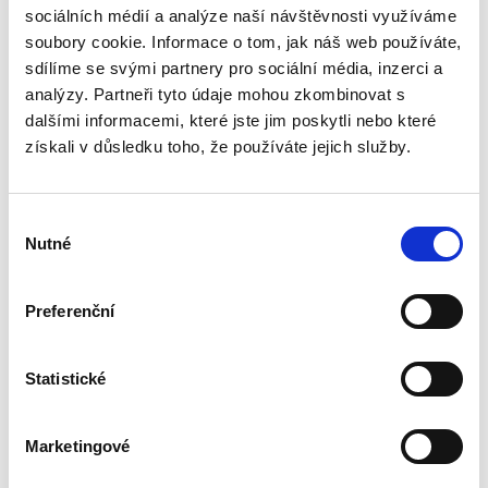
sociálních médií a analýze naší návštěvnosti využíváme
ot.cloud
in conjunction with
soubory cookie. Informace o tom, jak náš web používáte,
the payment
sdílíme se svými partnery pro sociální média, inzerci a
window - The
analýzy. Partneři tyto údaje mohou zkombinovat s
cookie is necessary
dalšími informacemi, které jste jim poskytli nebo které
for making secure
získali v důsledku toho, že používáte jejich služby.
transactions on
the website.
Výběr
Nutné
souhlasu
Statistické (2)
Statistické cookies pomáhají majitelům webových
Preferenční
stránek, aby porozuměli, jak návštěvníci používají
webové stránky. Anonymně sbírají a sdělují
Statistické
informace.
Maximální
Marketingové
Jméno
Poskytovatel
Účel
doba