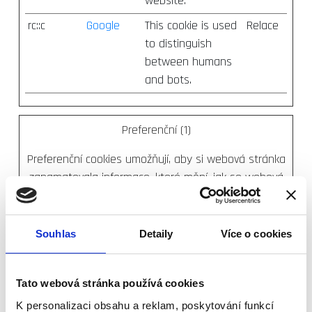
website.
rc::c
Google
This cookie is used
Relace
to distinguish
between humans
and bots.
Preferenční (1)
Preferenční cookies umožňují, aby si webová stránka
zapamatovala informace, které mění, jak se webová
stránka chová nebo jak vypadá. Je to například
preferovaný jazyk nebo region, kde se nacházíte.
Souhlas
Detaily
Více o cookies
Maximální
Jméno
Poskytovatel
Účel
doba
skladování
Tato webová stránka používá cookies
1
app.rentsp
This cookie is used
Relace
K personalizaci obsahu a reklam, poskytování funkcí