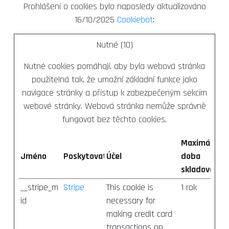
Prohlášení o cookies bylo naposledy aktualizováno
16/10/2025
Cookiebot
:
Nutné (10)
Nutné cookies pomáhají, aby byla webová stránka
použitelná tak, že umožní základní funkce jako
navigace stránky a přístup k zabezpečeným sekcím
webové stránky. Webová stránka nemůže správně
fungovat bez těchto cookies.
Maximální
Jméno
Poskytovatel
Účel
doba
skladování
__stripe_m
Stripe
This cookie is
1 rok
id
necessary for
making credit card
transactions on