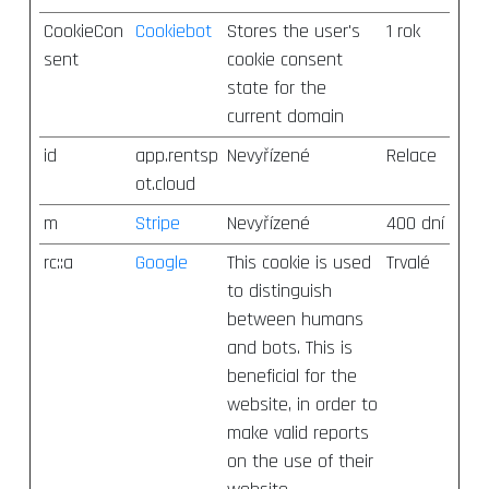
CookieCon
Cookiebot
Stores the user's
1 rok
sent
cookie consent
state for the
current domain
id
app.rentsp
Nevyřízené
Relace
ot.cloud
m
Stripe
Nevyřízené
400 dní
rc::a
Google
This cookie is used
Trvalé
to distinguish
between humans
and bots. This is
beneficial for the
website, in order to
make valid reports
on the use of their