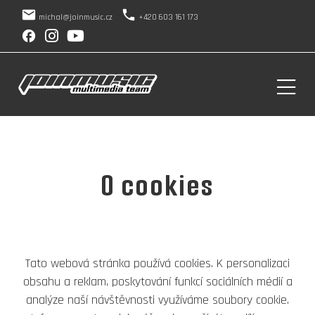
local_post_office
phone
michal@joinmusic.cz
+420 603 161 173
facebook
O cookies
Tato webová stránka používá cookies. K personalizaci
obsahu a reklam, poskytování funkcí sociálních médií a
analýze naší návštěvnosti využíváme soubory cookie.