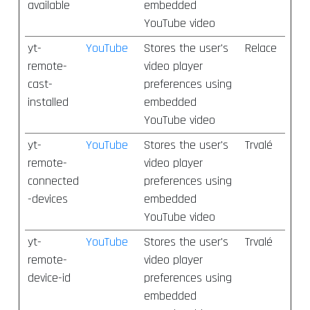
available
embedded
YouTube video
yt-
YouTube
Stores the user's
Relace
remote-
video player
cast-
preferences using
installed
embedded
YouTube video
yt-
YouTube
Stores the user's
Trvalé
remote-
video player
connected
preferences using
-devices
embedded
YouTube video
yt-
YouTube
Stores the user's
Trvalé
remote-
video player
device-id
preferences using
embedded