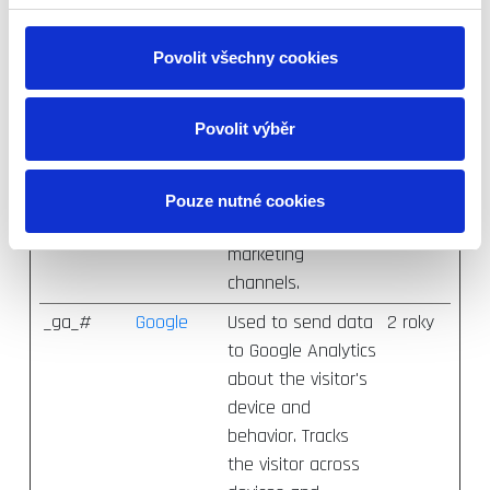
skladování
_ga
Google
Used to send data
2 roky
Povolit všechny cookies
to Google Analytics
about the visitor's
Povolit výběr
device and
behavior. Tracks
the visitor across
Pouze nutné cookies
devices and
marketing
channels.
_ga_#
Google
Used to send data
2 roky
to Google Analytics
about the visitor's
device and
behavior. Tracks
the visitor across