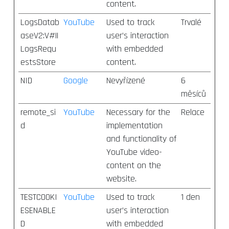
content.
LogsDatab
YouTube
Used to track
Trvalé
aseV2:V#||
user’s interaction
LogsRequ
with embedded
estsStore
content.
NID
Google
Nevyřízené
6
měsíců
remote_si
YouTube
Necessary for the
Relace
d
implementation
and functionality of
YouTube video-
content on the
website.
TESTCOOKI
YouTube
Used to track
1 den
ESENABLE
user’s interaction
D
with embedded