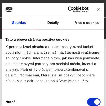
local_post_office
phone
michal@joinmusic.cz
+420 603 161 173
facebook
Souhlas
Detaily
Více o cookies
Tato webová stránka používá cookies
Vytvořeno na
Webmium
K personalizaci obsahu a reklam, poskytování funkcí
sociálních médií a analýze naší návštěvnosti využíváme
soubory cookie. Informace o tom, jak náš web používáte,
sdílíme se svými partnery pro sociální média, inzerci a
analýzy. Partneři tyto údaje mohou zkombinovat s
dalšími informacemi, které jste jim poskytli nebo které
získali v důsledku toho, že používáte jejich služby.
Výběr
Nutné
souhlasu