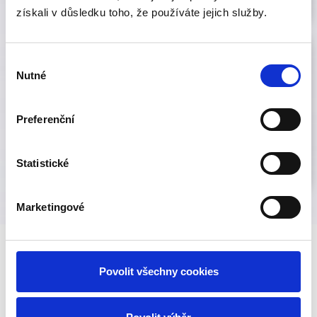
získali v důsledku toho, že používáte jejich služby.
Firemní školení
Výběr
Nutné
souhlasu
Pro školení a menší prezentace připravíme
jednoduché, příjemné a funkční osvětlení, které
Preferenční
neruší průběh akce a zajistí dobrou viditelnost.
Řešení pro firemní školení
Statistické
Marketingové
Co zajišťujeme
Povolit všechny cookies