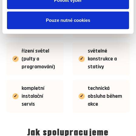
Povolit výběr
scénické a
PAR reflektory
Pouze nutné cookies
efektové
a světelné
✓
✓
osvětlení
systémy
řízení světel
světelné
(pulty a
konstrukce a
✓
✓
programování)
stativy
kompletní
technická
instalační
obsluha během
✓
✓
servis
akce
Jak spolupracujeme