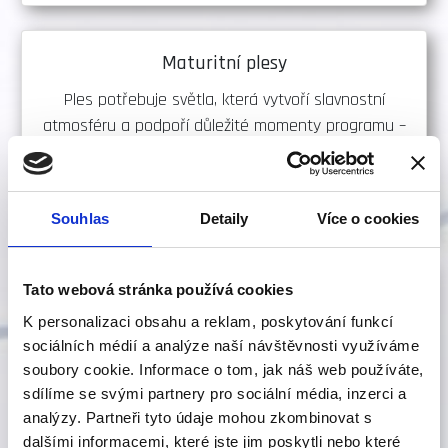
Maturitní plesy
Ples potřebuje světla, která vytvoří slavnostní
atmosféru a podpoří důležité momenty programu –
nástupy, šerpování, předtančení i večerní zábavu.
Řešení pro maturitní plesy
Souhlas
Detaily
Více o cookies
Tato webová stránka používá cookies
Módní přehlídky
K personalizaci obsahu a reklam, poskytování funkcí
U módních přehlídek je světlo zásadní. Nasvítíme
sociálních médií a analýze naší návštěvnosti využíváme
molo, modely i scénu tak, aby vynikly barvy,
soubory cookie. Informace o tom, jak náš web používáte,
detaily,pohyb i celkový vizuální dojem.
sdílíme se svými partnery pro sociální média, inzerci a
analýzy. Partneři tyto údaje mohou zkombinovat s
Řešení pro módní přehlídky
dalšími informacemi, které jste jim poskytli nebo které