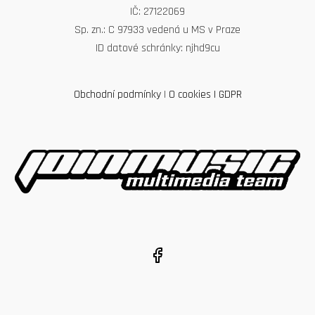
IČ: 27122069
Sp. zn.: C 97933 vedená u MS v Praze
ID datové schránky: njhd9cu
Obchodní podmínky
|
O cookies
|
GDPR